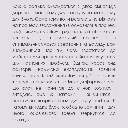
Кожна сопілка складається з двох різновидів
дерева – матеріалу для корпусу та матеріалу
для блоку. Саме тому вони реагують по-різному
на процеси зволоження (в основномі в процесі
гри), висихання (після гри) і на зовнішні фактори
загалом. Це нормальний процес і в
оптимальних умовах зберігання та догляду, Вам
знадобиться час від часу звертатися до
майстра для проведення ревойсінгу і усунення
цих незначних проблем. Однак, через ряд
факторів (надмірна експлуатація, зовнішні
впливи, не якісний матеріал, тощо) – частини
інструмента можуть настільки деформуватися,
що блок не прилягає до стінок корпусу і
випадає, або ж навпаки – збільшився і
практично закрив канал для руху повітря. В
такому випадку, блок необхідно замінити – для
цього обов’язково треба звернутися до
фахівців.