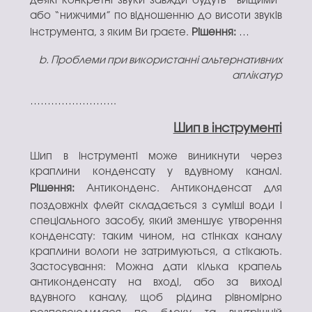
деякі конкретні звуки завжди будуть “вищими”
або “нижчими” по відношенню до висоти звуків
інструмента, з яким Ви граєте.
Рішення:
…
b. Проблеми при використанні альтернативних
аплікатур
…………………….
Шип в інструменті
Шип в інструменті може виникнути через
краплини конденсату у вдувному каналі.
Рішення:
Антиконденс. Антиконденсат для
поздовжніх флейт складається з суміші води і
спеціального засобу, який зменшує утворення
конденсату: таким чином, на стінках каналу
краплини вологи не затримуються, а стікають.
Застосування: Можна дати кілька крапель
антиконденсату на вході, або за виході
вдувного каналу, щоб рідина рівномірно