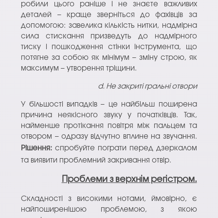
робили цього раніше і не знаєте важливих
деталей – краще зверніться до фахівців за
допомогою: завелика кількість нитки, надмірна
сила стискання призведуть до надмірного
тиску і пошкодження стінки інструмента, що
потягне за собою як мінімум – зміну строю, як
максимум – утворення тріщини.
d. Не закриті гральні отвори
У більшості випадків – це найбільш поширена
причина неякісного звуку у початківців. Так,
найменше протікання повітря між пальцем та
отвором – одразу відчутно вплине на звучання.
Рішення:
спробуйте пограти перед дзеркалом
та виявити проблемний закривання отвір.
Проблеми з верхнім регістром.
Складності з високими нотами, ймовірно, є
найпоширенішою проблемою, з якою