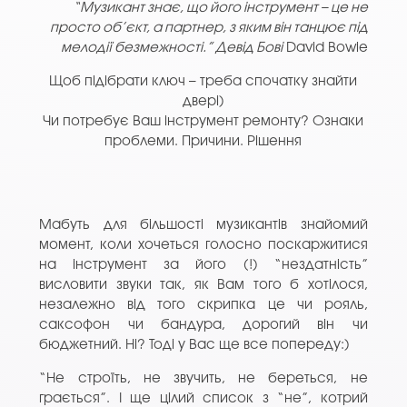
“Музикант знає, що його інструмент – це не
просто об’єкт, а партнер, з яким він танцює під
мелодії безмежності.” Девід Бові
David Bowie
Щоб підібрати ключ – треба спочатку знайти
двері)
Чи потребує Ваш інструмент ремонту? Ознаки
проблеми. Причини. Рішення
Мабуть для більшості музикантів знайомий
момент, коли хочеться голосно поскаржитися
на інструмент за його (!) “нездатність”
висловити звуки так, як Вам того б хотілося,
незалежно від того скрипка це чи рояль,
саксофон чи бандура, дорогий він чи
бюджетний. Ні? Тоді у Вас ще все попереду:)
“Не строїть, не звучить, не береться, не
грається”. І ще цілий список з “не”, котрий