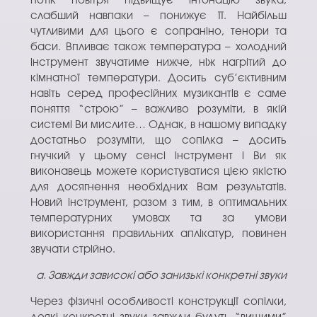
потік повітря підвищує інтонацію звука,
слабший навпаки – понижує її. Найбільш
чутливими для цього є сопраніно, тенори та
баси. Впливає також температура – холодний
інструмент звучатиме нижче, ніж нагрітий до
кімнатної температури. Досить суб’єктивним
навіть серед професійних музикантів є саме
поняття “строю” – важливо розуміти, в якій
системі Ви мислите… Однак, в нашому випадку
достатньо розуміти, що сопілка – досить
гнучкий у цьому сенсі інструмент і Ви як
виконавець можете користуватися цією якістю
для досягнення необхідних Вам результатів.
Новий інструмент, разом з тим, в оптимальних
температурних умовах та за умови
використання правильних аплікатур, повинен
звучати стрійно.
а. Завжди зависокі або занизькі конкретні звуки
Через фізичні особливості конструкції сопілки,