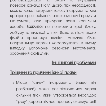
розповсюдилася по блоку та внутрішній
поверхні каналу. Після цього, при необхідності,
можна легко потрусити голову інструмента для
кращого розподілення антиконденсу і продути
інструмент, аби прибрати зайві краплини
засобу.
Важливо:
не пошкодити краї блоку,
лабіуму та нижньої стінки! Якщо ж після цього
флейта продовжує шипіти, можливо блок
набряк вище норми і деформувався. В цьому
випадку допоможе ревойсінг інструмента,
зроблений фахівцями.
Інші типові проблеми
Тріщини та причини їхньої появи
Місце ”стику” інструмента (якщо він
розбірний) може розтрісткуватися через
сильний тиск, який утворюється внаслідок
“руху” дерева під час процесу експлуатації