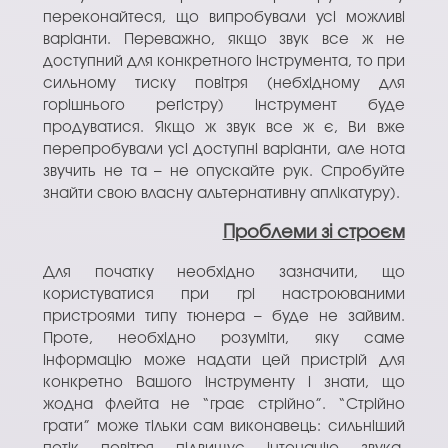
переконайтеся, що випробували усі можливі
варіанти. Переважно, якщо звук все ж не
доступний для конкретного інструмента, то при
сильному тиску повітря (небхідному для
горішнього регістру) інструмент буде
продуватися. Якщо ж звук все ж є, Ви вже
перепробували усі доступні варіанти, але нота
звучить не та – не опускайте рук. Спробуйте
знайти свою власну альтернативну аплікатуру).
Проблеми зі строєм
Для початку необхідно зазначити, що
користуватися при грі настроюваними
пристроями типу тюнера – буде не зайвим.
Проте, необхідно розуміти, яку саме
інформацію може надати цей пристрій для
конкретно Вашого інструменту і знати, що
жодна флейта не “грає стрійно”. “Стрійно
грати” може тільки сам виконавець: сильніший