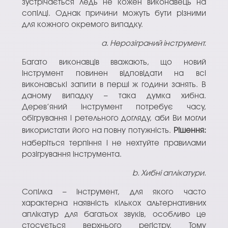
зустрічається ледь не кожен виконавець на
сопілці. Однак причини можуть бути різними
для кожного окремого випадку.
а. Нерозіграний інструмент.
Багато виконавців вважають, що новий
інструмент повинен відповідати на всі
виконавські запити в перші ж години занять. В
даному випадку – така думка хибна.
Дерев’яний інструмент потребує часу,
обігрування і ретельного догляду, аби Ви могли
використати його на повну потужність.
Рішення:
наберіться терпіння і не нехтуйте правилами
розігрування інструмента.
b. Хибні аплікатури.
Сопілка – інструмент, для якого часто
характерна наявність кількох альтернативних
аплікатур для багатьох звуків, особливо це
стосується верхнього регістру. Тому