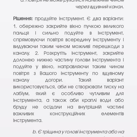
a. Повітря не може рухатися належним чином
через вдувний канал.
Рішення:
продуйте інструмент. Є два варіанти:
1. обережно закрийте вікно пучкою великого
пальця і сильно подуйте в інструмент,
спрямовуючи повітря всередину інструменту і
видуваючи таким чином можливі перешкоди з
каналу. 2. Розкрутіть інструмент, закрийте
долонею нижню частину голови інструмента і
подуйте у вікно, направляючи таким чином
повітря з Вашого інструменту по вдувному
каналу догори. Такий варіант
використовується, аби не створювати тиску на
лабіум, який є особливо чутливим для
інструмента, а також аби краплі води або
бруду не осідали на внутрішній частині
важливих конструкційних елементів
інструмента.
b. Є тріщина у голові інструмента або на