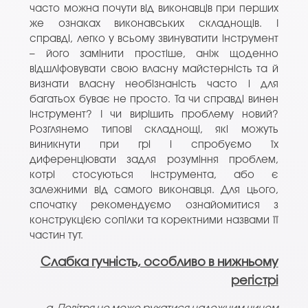
часто можна почути від виконавців при перших
же ознаках виконавських складнощів. І
справді, легко у всьому звинуватити інструмент
– його замінити простіше, аніж щоденно
відшліфовувати свою власну майстерність та й
визнати власну необізнаність часто і для
багатьох буває не просто. Та чи справді винен
інструмент? І чи вирішить проблему новий?
Розглянемо типові складнощі, які можуть
виникнути при грі і спробуємо їх
диференціювати задля розуміння проблем,
котрі стосуються інструмента, або є
залежними від самого виконавця. Для цього,
спочатку рекомендуємо ознайомитися з
конструкцією сопілки та коректними назвами її
частин тут.
Слабка гучність, особливо в нижньому
регістрі