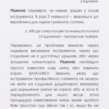
з’єднанні.
Рішення:
перевірте, чи немає тріщин у голові
інструмента. В разі її наявності – зверніться до
виробника для оцінки і ремонту сопілки.
c. Місце стику голови та нижнього коліна
(з’єднання) – пропускає повітря.
Переважно, ця проблема виникає через
надмірне висихання інструмента, через що
з’єднання не є достатньо щільним, або через
зношення нитки/корка.
Рішення:
необхідно
просто намотати нову нитку або замінити
корок. ВАЖЛИВО! Зверніть увагу, що
інструменти професійного сегменту не можуть
не мати на з’єднанні додаткового матеріалу
для ущільнення (нитки чи корка) або ж хоча б
передбаченого для нього місця. Хоча
процедура намотування нитки може здатися
Вам простою (що звісно так і є), якщо Ви не