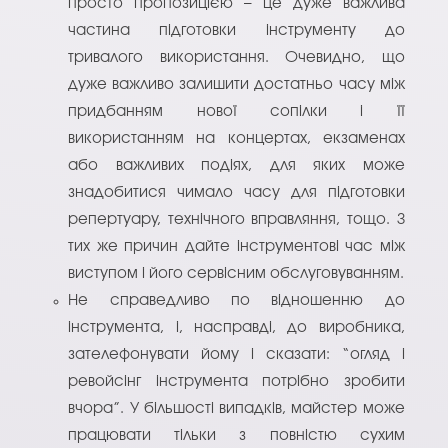
просто пропозицією – це дуже важлива
частина підготовки інструменту до
тривалого використання. Очевидно, що
дуже важливо залишити достатньо часу між
придбанням нової сопілки і її
використанням на концертах, екзаменах
або важливих подіях, для яких може
знадобитися чимало часу для підготовки
репертуару, технічного вправляння, тощо. З
тих же причин дайте інструментові час між
виступом і його сервісним обслуговуванням.
Не справедливо по відношенню до
інструмента, і, насправді, до виробника,
зателефонувати йому і сказати: “огляд і
ревойсінг інструмента потрібно зробити
вчора”. У більшості випадків, майстер може
працювати тільки з повністю сухим