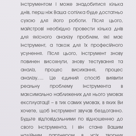
інструментом і може знадобитися кілька
днів, перш ніж Ваша сопілка буде достатньо
сухою для його роботи. Після цього,
майстрові необхідно провести кілька днів
для якісного аналізу проблем, які має
інструмент, а також для їх професійного
усунення. Після цього, інструмент знову
повинен висохнути, знову тестування та
аналіз, процес висихання, процес
аналізу….. Це єдиний спосіб виявити
реальну проблему інструмента в
максимально наближених для нього умовах
експлуатації – в тих самих умовах, в яких Ви
хочете, щоб інструмент звучав бездоганно.
Будьте відповідальними по відношенню до
свого інструмента, і він стане Вашим
надійним партнером в усіх творчих