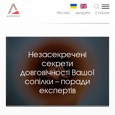
ПРО НАС
БАНДУРИ
СОПІЛКИ
Незасекречені
секрети
довговічності Вашої
сопілки – поради
експертів