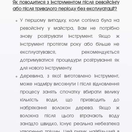
Як поводитися з інструментом після ревойсінгу
або після тривалого періоду без експлуатації?
У першому випадку, коли сопілка була на
ревойсінгу у майстра, Вам не потрібно
знову розігрувати інструмент. Якщо ж
інструмент протягом року або більше не
експлуатувався, рекомендується
дотримуватися процедури розігрування як
для нового інструменту.
Деревина, з якої виготовлено інструмент,
може надміру висохнути і після відновлення
процесу занять спочатку вбирати велику
кількість води, що призводить до
набрякання волокон дерева. Якщо ж
волокна після цього втрачають воду
занадто швидко, існує реальна небезпека
утворення тріщин. Цей ризик найбільший в